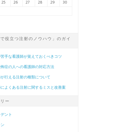
25
26
27
28
29
30
場で役立つ注射のノウハウ」のガイ
が苦手な看護師が覚えておくべきコツ
恐怖症の人への看護師の対応方法
師が行える注射の種類について
師によくある注射に関するミスと改善案
ゴリー
シデント
チン