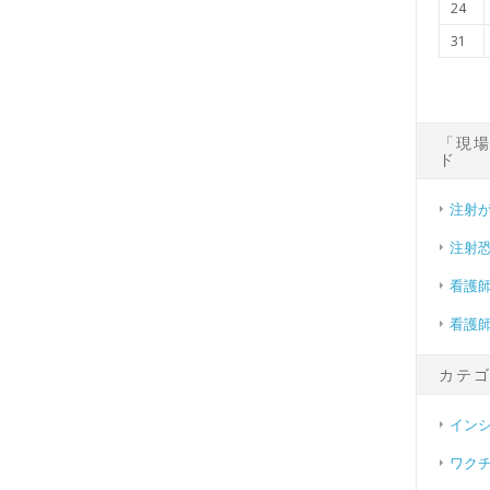
24
31
「現
ド
注射
注射
看護
看護
カテ
イン
ワク