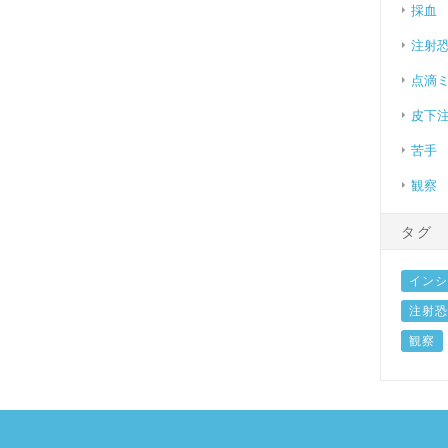
採血
注射
点滴
皮下
苦手
観察
タグ
インシ
注射恐
観察