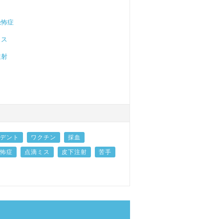
恐怖症
ミス
注射
デント
ワクチン
採血
怖症
点滴ミス
皮下注射
苦手