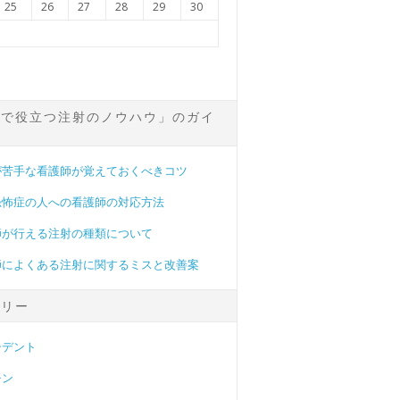
25
26
27
28
29
30
場で役立つ注射のノウハウ」のガイ
が苦手な看護師が覚えておくべきコツ
恐怖症の人への看護師の対応方法
師が行える注射の種類について
師によくある注射に関するミスと改善案
ゴリー
シデント
チン