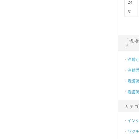
24
31
「現
ド
注射
注射
看護
看護
カテ
イン
ワク