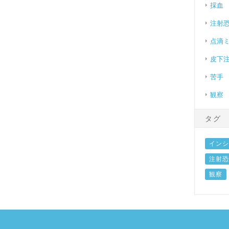
採血
注射
点滴
皮下
苦手
観察
タグ
インシ
注射恐
観察