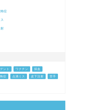
恐怖症
ミス
注射
デント
ワクチン
採血
怖症
点滴ミス
皮下注射
苦手