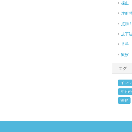
採血
注射
点滴
皮下
苦手
観察
タグ
インシ
注射恐
観察