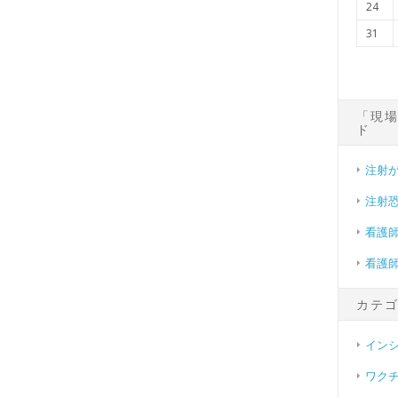
24
31
「現
ド
注射
注射
看護
看護
カテ
イン
ワク