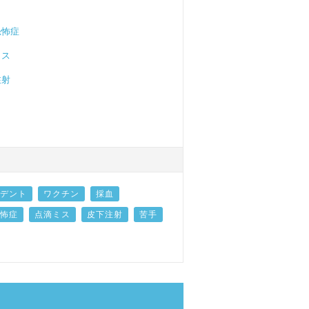
恐怖症
ミス
注射
デント
ワクチン
採血
怖症
点滴ミス
皮下注射
苦手