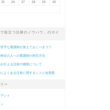
25
26
27
28
29
30
場で役立つ注射のノウハウ」のガイ
が苦手な看護師が覚えておくべきコツ
恐怖症の人への看護師の対応方法
師が行える注射の種類について
師によくある注射に関するミスと改善案
ゴリー
シデント
チン