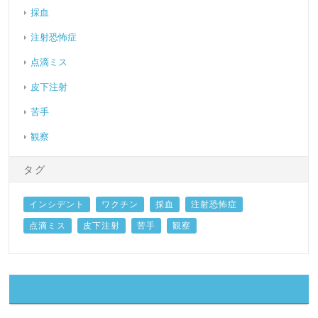
採血
注射恐怖症
点滴ミス
皮下注射
苦手
観察
タグ
インシデント
ワクチン
採血
注射恐怖症
点滴ミス
皮下注射
苦手
観察